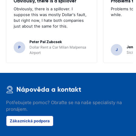
Obviously, there is a spillover
Problems t
Obviously, there is a spillover. I
Problems to 
suppose this was mostly Dollar's fault,
while.
but right now, I hate both companies
just about the same for this.
Peter Pal Zubcsek
Jenni
P
Dollar Rent a Car Milan Malpensa
J
Sicil
Airport
Nápověda a kontakt
Potřebujete pomoc? Obraťte se na naše specialisty na
pronájem.
Zákaznická podpora