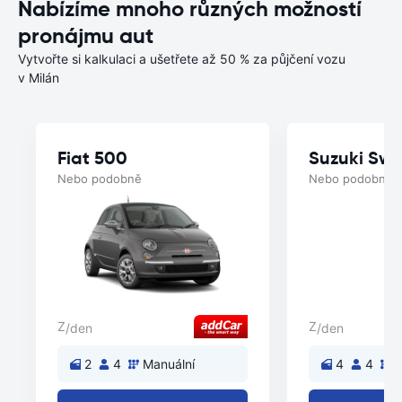
Nabízíme mnoho různých možností
pronájmu aut
Vytvořte si kalkulaci a ušetřete až 50 % za půjčení vozu
v Milán
Fiat 500
Suzuki Swif
Nebo podobně
Nebo podobně
Z
Z
/den
/den
2
4
Manuální
4
4
M