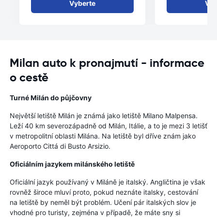
Vyberte
Vyb
Milan auto k pronajmutí - informace
o cestě
Turné Milán do půjčovny
Největší letiště Milán je známá jako letiště Milano Malpensa.
Leží 40 km severozápadně od Milán, Itálie, a to je mezi 3 letišť
v metropolitní oblasti Milána. Na letiště byl dříve znám jako
Aeroporto Cittá di Busto Arsizio.
Oficiálním jazykem milánského letiště
Oficiální jazyk používaný v Miláně je italský. Angličtina je však
rovněž široce mluví proto, pokud neznáte italsky, cestování
na letiště by neměl být problém. Učení pár italských slov je
vhodné pro turisty, zejména v případě, že máte sny si