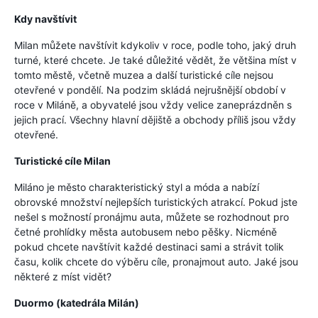
Kdy navštívit
Milan můžete navštívit kdykoliv v roce, podle toho, jaký druh
turné, které chcete. Je také důležité vědět, že většina míst v
tomto městě, včetně muzea a další turistické cíle nejsou
otevřené v pondělí. Na podzim skládá nejrušnější období v
roce v Miláně, a obyvatelé jsou vždy velice zaneprázdněn s
jejich prací. Všechny hlavní dějiště a obchody příliš jsou vždy
otevřené.
Turistické cíle Milan
Miláno je město charakteristický styl a móda a nabízí
obrovské množství nejlepších turistických atrakcí. Pokud jste
nešel s možností pronájmu auta, můžete se rozhodnout pro
četné prohlídky města autobusem nebo pěšky. Nicméně
pokud chcete navštívit každé destinaci sami a strávit tolik
času, kolik chcete do výběru cíle, pronajmout auto. Jaké jsou
některé z míst vidět?
Duormo (katedrála Milán)