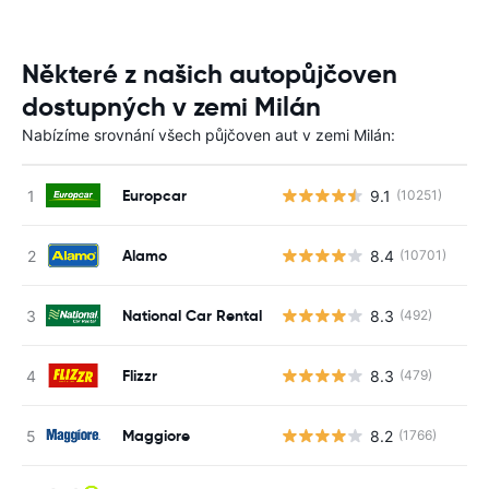
Některé z našich autopůjčoven
dostupných v zemi Milán
Nabízíme srovnání všech půjčoven aut v zemi Milán:
Europcar
9.1
(10251)
Alamo
8.4
(10701)
National Car Rental
8.3
(492)
Flizzr
8.3
(479)
Maggiore
8.2
(1766)