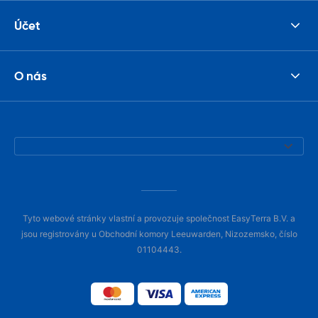
Účet
O nás
Tyto webové stránky vlastní a provozuje společnost EasyTerra B.V. a
jsou registrovány u Obchodní komory Leeuwarden, Nizozemsko, číslo
01104443.