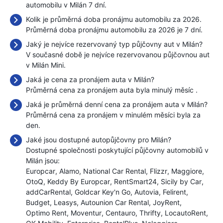
automobilu v Milán 7 dní.
Kolik je průměrná doba pronájmu automobilu za 2026.
Průměrná doba pronájmu automobilu za 2026 je 7 dní.
Jaký je nejvíce rezervovaný typ půjčovny aut v Milán?
V současné době je nejvíce rezervovanou půjčovnou aut
v Milán Mini.
Jaká je cena za pronájem auta v Milán?
Průměrná cena za pronájem auta byla minulý měsíc
.
Jaká je průměrná denní cena za pronájem auta v Milán?
Průměrná cena za pronájem v minulém měsíci byla
za
den.
Jaké jsou dostupné autopůjčovny pro Milán?
Dostupné společnosti poskytující půjčovny automobilů v
Milán jsou:
Europcar
Alamo
National Car Rental
Flizzr
Maggiore
OtoQ
Keddy By Europcar
RentSmart24
Sicily by Car
addCarRental
Goldcar Key'n Go
Autovia
Felirent
Budget
Leasys
Autounion Car Rental
JoyRent
Optimo Rent
Moventur
Centauro
Thrifty
LocautoRent