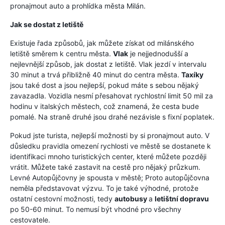
pronajmout auto a prohlídka města Milán.
Jak se dostat z letiště
Existuje řada způsobů, jak můžete získat od milánského
letiště směrem k centru města.
Vlak
je nejjednodušší a
nejlevnější způsob, jak dostat z letiště. Vlak jezdí v intervalu
30 minut a trvá přibližně 40 minut do centra města.
Taxíky
jsou také dost a jsou nejlepší, pokud máte s sebou nějaký
zavazadla. Vozidla nesmí přesahovat rychlostní limit 50 mil za
hodinu v italských městech, což znamená, že cesta bude
pomalé. Na straně druhé jsou drahé nezávisle s fixní poplatek.
Pokud jste turista, nejlepší možnosti by si pronajmout auto. V
důsledku pravidla omezení rychlosti ve městě se dostanete k
identifikaci mnoho turistických center, které můžete později
vrátit. Můžete také zastavit na cestě pro nějaký průzkum.
Levné Autopůjčovny je spousta v městě; Proto autopůjčovna
neměla představovat výzvu. To je také výhodné, protože
ostatní cestovní možnosti, tedy
autobusy
a
letištní dopravu
po 50-60 minut. To nemusí být vhodné pro všechny
cestovatele.