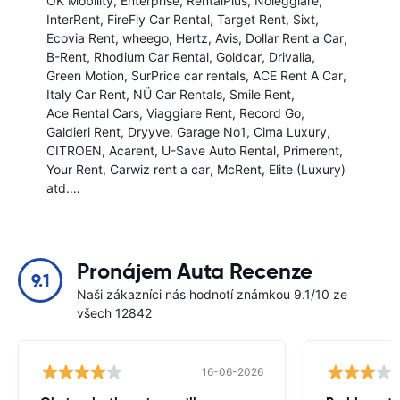
OK Mobility
Enterprise
RentalPlus
Noleggiare
InterRent
FireFly Car Rental
Target Rent
Sixt
Ecovia Rent
wheego
Hertz
Avis
Dollar Rent a Car
B-Rent
Rhodium Car Rental
Goldcar
Drivalia
Green Motion
SurPrice car rentals
ACE Rent A Car
Italy Car Rent
NÜ Car Rentals
Smile Rent
Ace Rental Cars
Viaggiare Rent
Record Go
Galdieri Rent
Dryyve
Garage No1
Cima Luxury
CITROEN
Acarent
U-Save Auto Rental
Primerent
Your Rent
Carwiz rent a car
McRent
Elite (Luxury)
atd.…
Pronájem Auta Recenze
9.1
Naši zákazníci nás hodnotí známkou 9.1/10 ze
všech 12842
16-06-2026