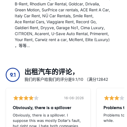
B-Rent
Rhodium Car Rental
Goldcar
Drivalia
Green Motion
SurPrice car rentals
ACE Rent A Car
Italy Car Rent
NÜ Car Rentals
Smile Rent
Ace Rental Cars
Viaggiare Rent
Record Go
Galdieri Rent
Dryyve
Garage No1
Cima Luxury
CITROEN
Acarent
U-Save Auto Rental
Primerent
Your Rent
Carwiz rent a car
McRent
Elite (Luxury)
，等等…
出租汽车的评论，
9.1
我们的客户给我们的评分是9.1/10 （满分12842
16-06-2026
Obviously, there is a spillover
Problems t
Obviously, there is a spillover. I
Problems to 
suppose this was mostly Dollar's fault,
while.
but right now, I hate both companies