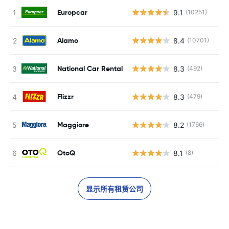
Europcar
9.1
(10251)
Alamo
8.4
(10701)
National Car Rental
8.3
(492)
Flizzr
8.3
(479)
Maggiore
8.2
(1766)
OtoQ
8.1
(8)
显示所有租赁公司