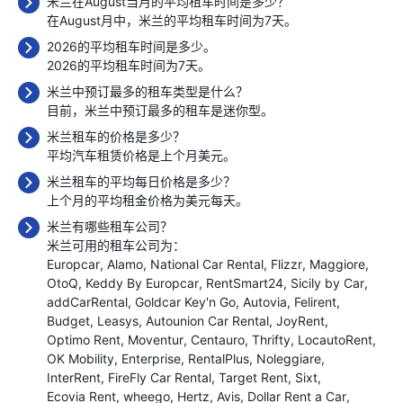
米兰在August当月的平均租车时间是多少？
在August月中，米兰的平均租车时间为7天。
2026的平均租车时间是多少。
2026的平均租车时间为7天。
米兰中预订最多的租车类型是什么？
目前，米兰中预订最多的租车是迷你型。
米兰租车的价格是多少？
平均汽车租赁价格是上个月
美元。
米兰租车的平均每日价格是多少？
上个月的平均租金价格为
美元每天。
米兰有哪些租车公司？
米兰可用的租车公司为：
Europcar
Alamo
National Car Rental
Flizzr
Maggiore
OtoQ
Keddy By Europcar
RentSmart24
Sicily by Car
addCarRental
Goldcar Key'n Go
Autovia
Felirent
Budget
Leasys
Autounion Car Rental
JoyRent
Optimo Rent
Moventur
Centauro
Thrifty
LocautoRent
OK Mobility
Enterprise
RentalPlus
Noleggiare
InterRent
FireFly Car Rental
Target Rent
Sixt
Ecovia Rent
wheego
Hertz
Avis
Dollar Rent a Car